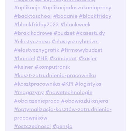
#aplikacja
#aplikacjadoszukaniapracy
#backtoschool
#badanie
#blackfriday
#blackfriday2023
#blackweek
#brakikadrowe
#budzet
#casestudy
#elastycznosc
#elastycznybudzet
#elastycznygrafik
#firmowybudzet
#handel
#HR
#kandydat
#kasjer
#kelner
#komputronik
#koszt-zatrudnienia-pracownika
#kosztpracownika
#KPI
#logistyka
#magazyny
#nowetechnologie
#obciazeniepraca
#obowiazkikasjera
#optymalizacja-kosztów-zatrudnienia-
pracowników
#oszczednosci
#pensja