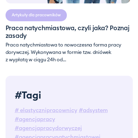
Artykuły dla pracowników
Praca natychmiastowa, czyli jaka? Poznaj
zasady
Praca natychmiastowa to nowoczesna forma pracy
dorywczej. Wykonywana w formie tzw. dniówek
z wypłatą w ciągu 24h od...
#Tagi
# elastycznipracownicy
#adsystem
#agencjapracy
#agencjapracydorwyczej
#agencjapracynatychmiastowej