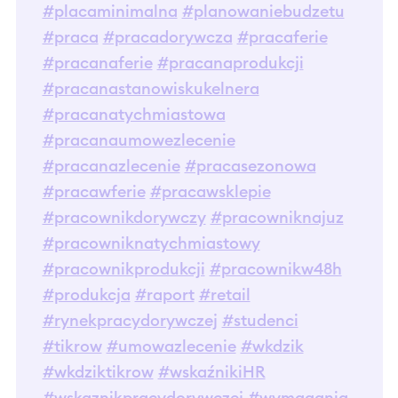
#placaminimalna
#planowaniebudzetu
#praca
#pracadorywcza
#pracaferie
#pracanaferie
#pracanaprodukcji
#pracanastanowiskukelnera
#pracanatychmiastowa
#pracanaumowezlecenie
#pracanazlecenie
#pracasezonowa
#pracawferie
#pracawsklepie
#pracownikdorywczy
#pracowniknajuz
#pracowniknatychmiastowy
#pracownikprodukcji
#pracownikw48h
#produkcja
#raport
#retail
#rynekpracydorywczej
#studenci
#tikrow
#umowazlecenie
#wkdzik
#wkdziktikrow
#wskaźnikiHR