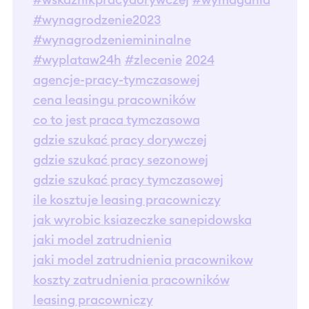
#wskaznikpracydorywczej
#wymagania
#wynagrodzenie2023
#wynagrodzeniemininalne
#wyplataw24h
#zlecenie
2024
agencje-pracy-tymczasowej
cena leasingu pracowników
co to jest praca tymczasowa
gdzie szukać pracy dorywczej
gdzie szukać pracy sezonowej
gdzie szukać pracy tymczasowej
ile kosztuje leasing pracowniczy
jak wyrobic ksiazeczke sanepidowska
jaki model zatrudnienia
jaki model zatrudnienia pracownikow
koszty zatrudnienia pracowników
leasing pracowniczy