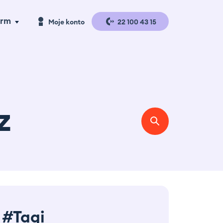
irm
Moje konto
22 100 43 15
a handlu
Logowanie
a produkcji
Rejestracja
gazyny i
z
gistyka
se studies
erta
#Tagi