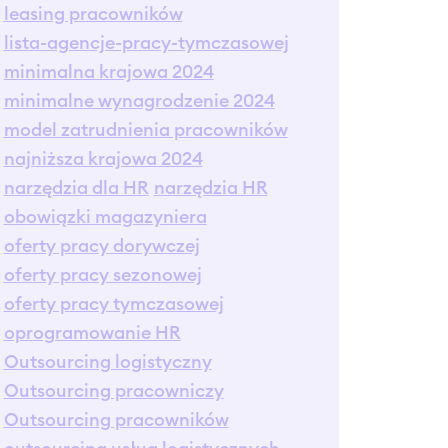
leasing pracowników
lista-agencje-pracy-tymczasowej
minimalna krajowa 2024
minimalne wynagrodzenie 2024
model zatrudnienia pracowników
najniższa krajowa 2024
narzędzia dla HR
narzędzia HR
obowiązki magazyniera
oferty pracy dorywczej
oferty pracy sezonowej
oferty pracy tymczasowej
oprogramowanie HR
Outsourcing logistyczny
Outsourcing pracowniczy
Outsourcing pracowników