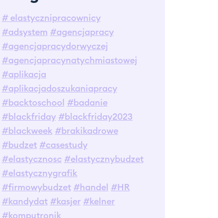
# elastycznipracownicy
#adsystem
#agencjapracy
#agencjapracydorwyczej
#agencjapracynatychmiastowej
#aplikacja
#aplikacjadoszukaniapracy
#backtoschool
#badanie
#blackfriday
#blackfriday2023
#blackweek
#brakikadrowe
#budzet
#casestudy
#elastycznosc
#elastycznybudzet
#elastycznygrafik
#firmowybudzet
#handel
#HR
#kandydat
#kasjer
#kelner
#komputronik