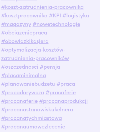
#koszt-zatrudnienia-pracownika
#kosztpracownika
#KPI
#logistyka
#magazyny
#nowetechnologie
#obciazeniepraca
#obowiazkikasjera
#optymalizacja-kosztów-
zatrudnienia-pracowników
#oszczednosci
#pensja
#placaminimalna
#planowaniebudzetu
#praca
#pracadorywcza
#pracaferie
#pracanaferie
#pracanaprodukcji
#pracanastanowiskukelnera
#pracanatychmiastowa
#pracanaumowezlecenie