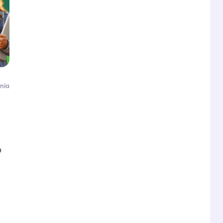
nia
m