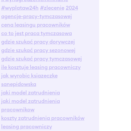
#wyplataw24h
#zlecenie
2024
agencje-pracy-tymczasowej
cena leasingu pracowników
co to jest praca tymczasowa
gdzie szukać pracy dorywczej
gdzie szukać pracy sezonowej
gdzie szukać pracy tymczasowej
ile kosztuje leasing pracowniczy
jak wyrobic ksiazeczke
sanepidowska
jaki model zatrudnienia
jaki model zatrudnienia
pracownikow
koszty zatrudnienia pracowników
leasing pracowniczy