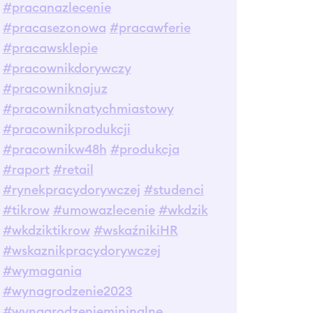
#pracanazlecenie
#pracasezonowa
#pracawferie
#pracawsklepie
#pracownikdorywczy
#pracowniknajuz
#pracowniknatychmiastowy
#pracownikprodukcji
#pracownikw48h
#produkcja
#raport
#retail
#rynekpracydorywczej
#studenci
#tikrow
#umowazlecenie
#wkdzik
#wkdziktikrow
#wskaźnikiHR
#wskaznikpracydorywczej
#wymagania
#wynagrodzenie2023
#wynagrodzeniemininalne