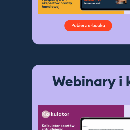
Pobierz e-booka
Webinary i 