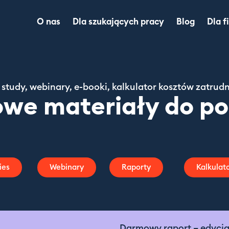
O nas
Dla szukających pracy
Blog
Dla f
Dl
Dl
study, webinary, e-booki, kalkulator kosztów zatrud
we materiały do po
Ma
lo
Ca
ies
Webinary
Raporty
Kalkulat
Of
Darmowy raport – edycja