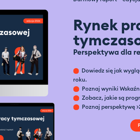
Rynek pr
tymczaso
Perspektywa dla reta
Dowiedz się jak wyglą
roku.
Poznaj wyniki Wskaźni
Zobacz, jakie są prog
Poznaj perspektywę >2