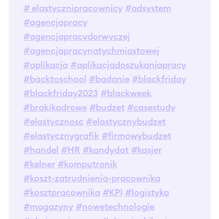
# elastycznipracownicy
#adsystem
#agencjapracy
#agencjapracydorwyczej
#agencjapracynatychmiastowej
#aplikacja
#aplikacjadoszukaniapracy
#backtoschool
#badanie
#blackfriday
#blackfriday2023
#blackweek
#brakikadrowe
#budzet
#casestudy
#elastycznosc
#elastycznybudzet
#elastycznygrafik
#firmowybudzet
#handel
#HR
#kandydat
#kasjer
#kelner
#komputronik
#koszt-zatrudnienia-pracownika
#kosztpracownika
#KPI
#logistyka
#magazyny
#nowetechnologie