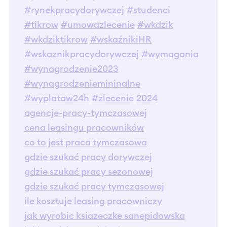
#rynekpracydorywczej
#studenci
#tikrow
#umowazlecenie
#wkdzik
#wkdziktikrow
#wskaźnikiHR
#wskaznikpracydorywczej
#wymagania
#wynagrodzenie2023
#wynagrodzeniemininalne
#wyplataw24h
#zlecenie
2024
agencje-pracy-tymczasowej
cena leasingu pracowników
co to jest praca tymczasowa
gdzie szukać pracy dorywczej
gdzie szukać pracy sezonowej
gdzie szukać pracy tymczasowej
ile kosztuje leasing pracowniczy
jak wyrobic ksiazeczke sanepidowska