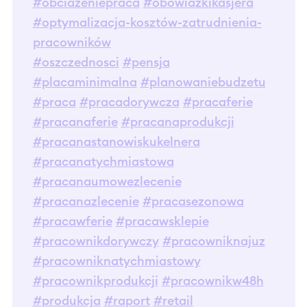
#obciazeniepraca
#obowiazkikasjera
#optymalizacja-kosztów-zatrudnienia-
pracowników
#oszczednosci
#pensja
#placaminimalna
#planowaniebudzetu
#praca
#pracadorywcza
#pracaferie
#pracanaferie
#pracanaprodukcji
#pracanastanowiskukelnera
#pracanatychmiastowa
#pracanaumowezlecenie
#pracanazlecenie
#pracasezonowa
#pracawferie
#pracawsklepie
#pracownikdorywczy
#pracowniknajuz
#pracowniknatychmiastowy
#pracownikprodukcji
#pracownikw48h
#produkcja
#raport
#retail