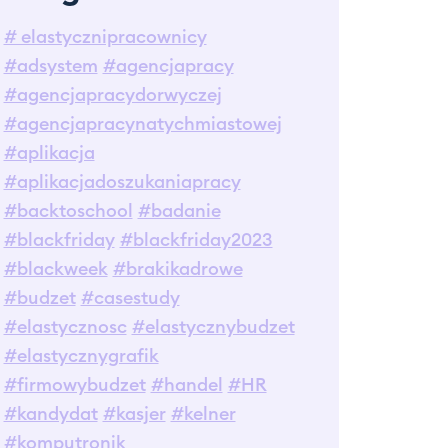
# elastycznipracownicy
#adsystem
#agencjapracy
#agencjapracydorwyczej
#agencjapracynatychmiastowej
#aplikacja
#aplikacjadoszukaniapracy
#backtoschool
#badanie
#blackfriday
#blackfriday2023
#blackweek
#brakikadrowe
#budzet
#casestudy
#elastycznosc
#elastycznybudzet
#elastycznygrafik
#firmowybudzet
#handel
#HR
#kandydat
#kasjer
#kelner
#komputronik