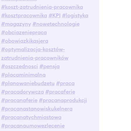
#koszt-zatrudnienia-pracownika
#kosztpracownika
#KPI
#logistyka
#magazyny
#nowetechnologie
#obciazeniepraca
#obowiazkikasjera
#optymalizacja-kosztów-
zatrudnienia-pracowników
#oszczednosci
#pensja
#placaminimalna
#planowaniebudzetu
#praca
#pracadorywcza
#pracaferie
#pracanaferie
#pracanaprodukcji
#pracanastanowiskukelnera
#pracanatychmiastowa
#pracanaumowezlecenie