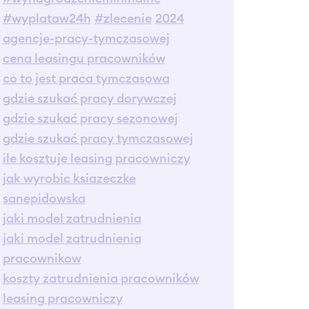
#wyplataw24h
#zlecenie
2024
agencje-pracy-tymczasowej
cena leasingu pracowników
co to jest praca tymczasowa
gdzie szukać pracy dorywczej
gdzie szukać pracy sezonowej
gdzie szukać pracy tymczasowej
ile kosztuje leasing pracowniczy
jak wyrobic ksiazeczke
sanepidowska
jaki model zatrudnienia
jaki model zatrudnienia
pracownikow
koszty zatrudnienia pracowników
leasing pracowniczy