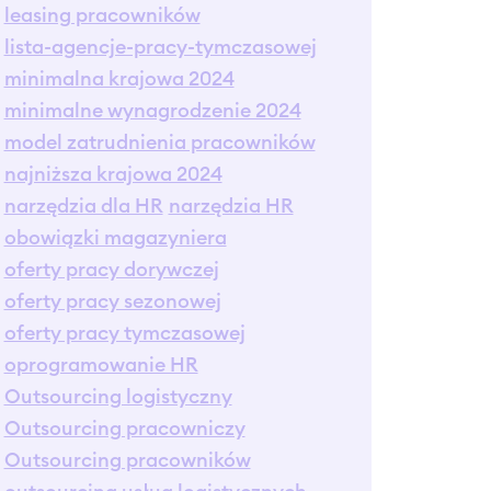
leasing pracowników
lista-agencje-pracy-tymczasowej
minimalna krajowa 2024
minimalne wynagrodzenie 2024
model zatrudnienia pracowników
najniższa krajowa 2024
narzędzia dla HR
narzędzia HR
obowiązki magazyniera
oferty pracy dorywczej
oferty pracy sezonowej
oferty pracy tymczasowej
oprogramowanie HR
Outsourcing logistyczny
Outsourcing pracowniczy
Outsourcing pracowników