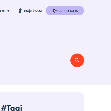
irm
Moje konto
22 100 43 15
a handlu
Logowanie
a produkcji
Rejestracja
gazyny i
gistyka
se studies
erta
#Tagi