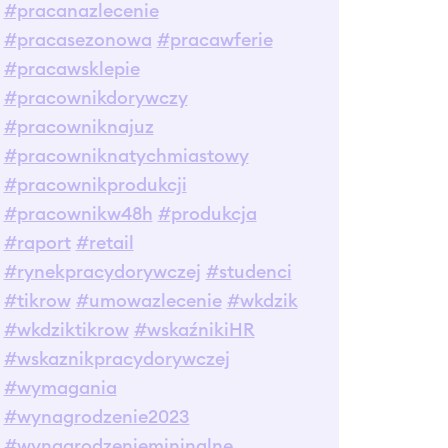
#pracanazlecenie
#pracasezonowa
#pracawferie
#pracawsklepie
#pracownikdorywczy
#pracowniknajuz
#pracowniknatychmiastowy
#pracownikprodukcji
#pracownikw48h
#produkcja
#raport
#retail
#rynekpracydorywczej
#studenci
#tikrow
#umowazlecenie
#wkdzik
#wkdziktikrow
#wskaźnikiHR
#wskaznikpracydorywczej
#wymagania
#wynagrodzenie2023
#wynagrodzeniemininalne