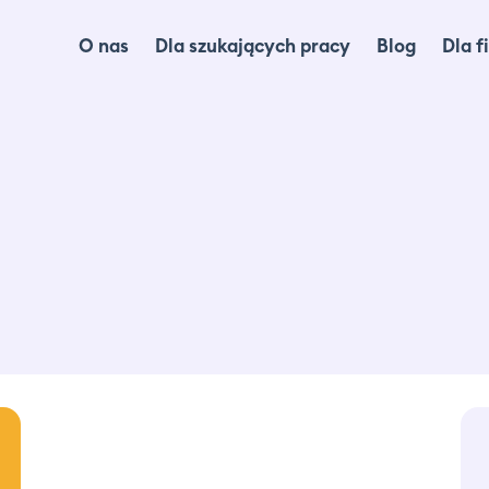
O nas
Dla szukających pracy
Blog
Dla f
Dl
Dl
Ma
lo
Ca
Of