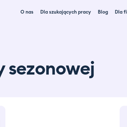
O nas
Dla szukających pracy
Blog
Dla f
Dl
Dl
Ma
y sezonowej
lo
Ca
Of