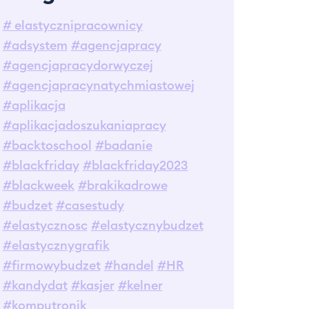
# elastycznipracownicy
#adsystem
#agencjapracy
#agencjapracydorwyczej
#agencjapracynatychmiastowej
#aplikacja
#aplikacjadoszukaniapracy
#backtoschool
#badanie
#blackfriday
#blackfriday2023
#blackweek
#brakikadrowe
#budzet
#casestudy
#elastycznosc
#elastycznybudzet
#elastycznygrafik
#firmowybudzet
#handel
#HR
#kandydat
#kasjer
#kelner
#komputronik