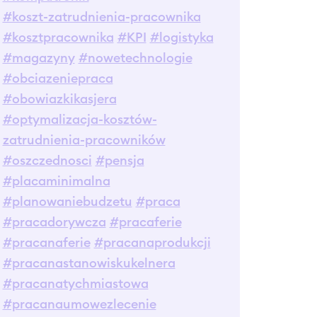
#koszt-zatrudnienia-pracownika
#kosztpracownika
#KPI
#logistyka
#magazyny
#nowetechnologie
#obciazeniepraca
#obowiazkikasjera
#optymalizacja-kosztów-
zatrudnienia-pracowników
#oszczednosci
#pensja
#placaminimalna
#planowaniebudzetu
#praca
#pracadorywcza
#pracaferie
#pracanaferie
#pracanaprodukcji
#pracanastanowiskukelnera
#pracanatychmiastowa
#pracanaumowezlecenie