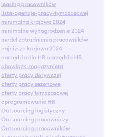
leasing pracowników
lista-agencje-pracy-tymczasowej
minimalna krajowa 2024
minimalne wynagrodzenie 2024
model zatrudnienia pracowników
najniższa krajowa 2024
narzędzia dla HR
narzędzia HR
obowiązki magazyniera
oferty pracy dorywczej
oferty pracy sezonowej
oferty pracy tymczasowej
oprogramowanie HR
Outsourcing logistyczny
Outsourcing pracowniczy
Outsourcing pracowników