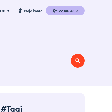
irm
Moje konto
22 100 43 15
a handlu
Logowanie
a produkcji
Rejestracja
gazyny i
gistyka
se studies
erta
#Tagi