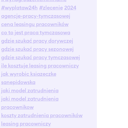
#wyplataw24h
#zlecenie
2024
agencje-pracy-tymczasowej
cena leasingu pracowników
co to jest praca tymczasowa
gdzie szukać pracy dorywczej
gdzie szukać pracy sezonowej
gdzie szukać pracy tymczasowej
ile kosztuje leasing pracowniczy
jak wyrobic ksiazeczke
sanepidowska
jaki model zatrudnienia
jaki model zatrudnienia
pracownikow
koszty zatrudnienia pracowników
leasing pracowniczy