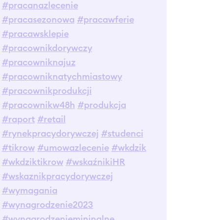
#pracanazlecenie
#pracasezonowa
#pracawferie
#pracawsklepie
#pracownikdorywczy
#pracowniknajuz
#pracowniknatychmiastowy
#pracownikprodukcji
#pracownikw48h
#produkcja
#raport
#retail
#rynekpracydorywczej
#studenci
#tikrow
#umowazlecenie
#wkdzik
#wkdziktikrow
#wskaźnikiHR
#wskaznikpracydorywczej
#wymagania
#wynagrodzenie2023
#wynagrodzeniemininalne