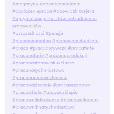
#magazyny
#nowetechnologie
#obciazeniepraca
#obowiazkikasjera
#optymalizacja-kosztów-zatrudnienia-
pracowników
#oszczednosci
#pensja
#placaminimalna
#planowaniebudzetu
#praca
#pracadorywcza
#pracaferie
#pracanaferie
#pracanaprodukcji
#pracanastanowiskukelnera
#pracanatychmiastowa
#pracanaumowezlecenie
#pracanazlecenie
#pracasezonowa
#pracawferie
#pracawsklepie
#pracownikdorywczy
#pracowniknajuz
#pracowniknatychmiastowy