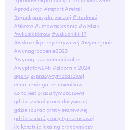
#pracownikprodukcji
#pracownikw48h
#produkcja
#raport
#retail
#rynekpracydorywczej
#studenci
#tikrow
#umowazlecenie
#wkdzik
#wkdziktikrow
#wskaźnikiHR
#wskaznikpracydorywczej
#wymagania
#wynagrodzenie2023
#wynagrodzeniemininalne
#wyplataw24h
#zlecenie
2024
agencje-pracy-tymczasowej
cena leasingu pracowników
co to jest praca tymczasowa
gdzie szukać pracy dorywczej
gdzie szukać pracy sezonowej
gdzie szukać pracy tymczasowej
ile kosztuje leasing pracowniczy