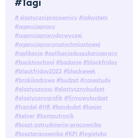
#Tagi
# elastycznipracownicy
#adsystem
#agencjapracy
#agencjapracydorwyczej
#agencjapracynatychmiastowej
#aplikacja
#aplikacjadoszukaniapracy
#backtoschool
#badanie
#blackfriday
#blackfriday2023
#blackweek
#brakikadrowe
#budzet
#casestudy
#elastycznosc
#elastycznybudzet
#elastycznygrafik
#firmowybudzet
#handel
#HR
#kandydat
#kasjer
#kelner
#komputronik
#koszt-zatrudnienia-pracownika
#kosztpracownika
#KPI
#logistyka