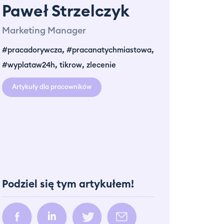
Paweł Strzelczyk
Marketing Manager
,
,
#pracadorywcza
#pracanatychmiastowa
,
,
#wyplataw24h
tikrow
zlecenie
Artykuły dla pracowników
Podziel się tym artykułem!