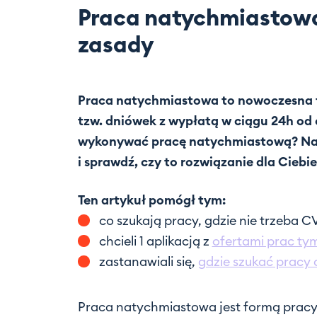
Praca natychmiastowa,
zasady
Praca natychmiastowa to nowoczesna 
tzw. dniówek z wypłatą w ciągu 24h od 
wykonywać pracę natychmiastową? Na j
i sprawdź, czy to rozwiązanie dla Ciebi
Ten artykuł pomógł tym:
co szukają pracy, gdzie nie trzeba 
chcieli 1 aplikacją z
ofertami prac t
zastanawiali się,
gdzie szukać pracy
Praca natychmiastowa jest formą pracy 