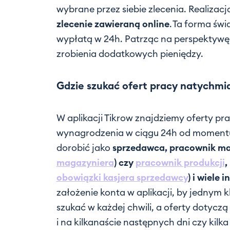
wybrane przez siebie zlecenia. Realizac
zlecenie zawieraną online
. Ta forma świ
wypłatą w 24h. Patrząc na perspektywę
zrobienia dodatkowych pieniędzy.
Gdzie szukać ofert pracy natychmi
W aplikacji Tikrow znajdziemy oferty pra
wynagrodzenia w ciągu 24h od momentu 
dorobić jako
sprzedawca, pracownik m
magazyniera
)
czy
pracownik produkcji
,
obowiązki kasjera sprzedawcy
) i wiele 
założenie konta w aplikacji, by jednym 
szukać w każdej chwili, a oferty dotyczą 
i na kilkanaście następnych dni czy kil