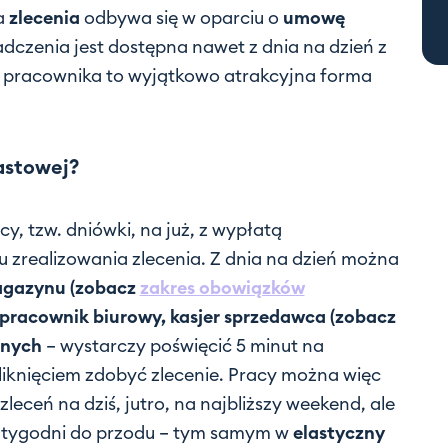
ja
zlecenia
odbywa się w oparciu o
umowę
adczenia jest dostępna nawet z dnia na dzień z
 pracownika to wyjątkowo atrakcyjna forma
astowej?
cy, tzw. dniówki, na już, z wypłatą
zrealizowania zlecenia. Z dnia na dzień można
agazynu
(zobacz
zakres obowiązków
 pracownik biurowy, kasjer sprzedawca (zobacz
innych
– wystarczy poświęcić 5 minut na
kliknięciem zdobyć zlecenie. Pracy można więc
zleceń na dziś, jutro, na najbliższy weekend, ale
ka tygodni do przodu – tym samym w
elastyczny