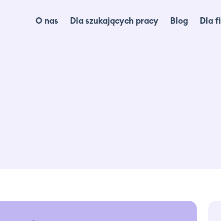
O nas
Dla szukających pracy
Blog
Dla f
Dl
Dl
Ma
lo
Ca
Of