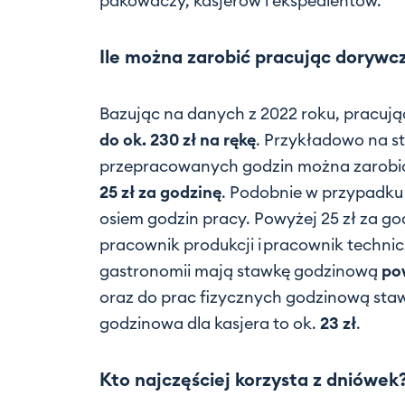
pakowaczy, kasjerów i ekspedientów.
Ile można zarobić pracując dorywc
Bazując na danych z 2022 roku, pracuj
do ok. 230 zł na rękę
. Przykładowo na s
przepracowanych godzin można zarobić ś
25 zł za godzinę
. Podobnie w przypadku 
osiem godzin pracy. Powyżej 25 zł za go
pracownik produkcji i pracownik technic
gastronomii mają stawkę godzinową
pow
oraz do prac fizycznych godzinową st
godzinowa dla kasjera to ok.
23 zł
.
Kto najczęściej korzysta z dniówek