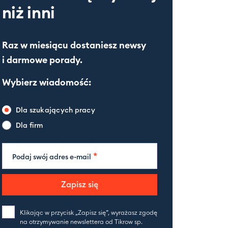
niż inni
Raz w miesiącu dostaniesz newsy
i darmowe porady.
Wybierz wiadomość:
Dla szukających pracy
Dla firm
*
Podaj swój adres e-mail
Zapisz się
Klikając w przycisk „Zapisz się”, wyrażasz zgodę
na otrzymywanie newslettera od Tikrow sp.