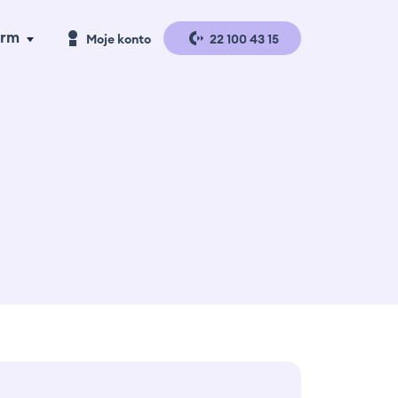
irm
Moje konto
22 100 43 15
a handlu
Logowanie
a produkcji
Rejestracja
gazyny i
gistyka
se studies
erta