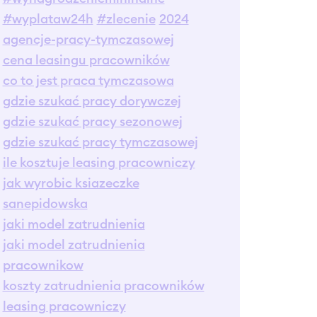
#wyplataw24h
#zlecenie
2024
agencje-pracy-tymczasowej
cena leasingu pracowników
co to jest praca tymczasowa
gdzie szukać pracy dorywczej
gdzie szukać pracy sezonowej
gdzie szukać pracy tymczasowej
ile kosztuje leasing pracowniczy
jak wyrobic ksiazeczke
sanepidowska
jaki model zatrudnienia
jaki model zatrudnienia
pracownikow
koszty zatrudnienia pracowników
leasing pracowniczy