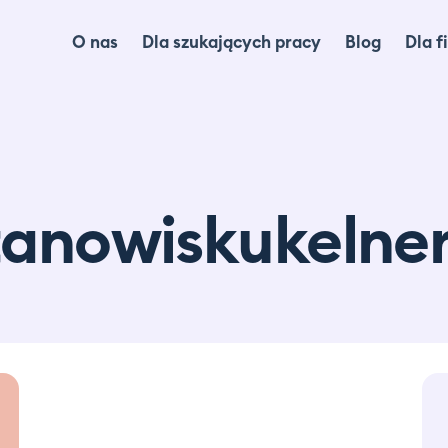
O nas
Dla szukających pracy
Blog
Dla f
Dl
Dl
Ma
anowiskukelne
lo
Ca
Of