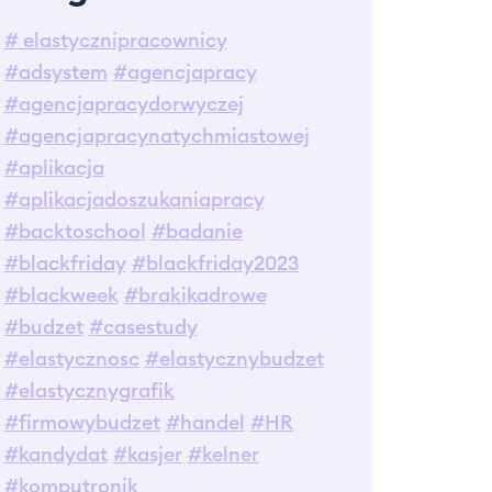
# elastycznipracownicy
#adsystem
#agencjapracy
#agencjapracydorwyczej
#agencjapracynatychmiastowej
#aplikacja
#aplikacjadoszukaniapracy
#backtoschool
#badanie
#blackfriday
#blackfriday2023
#blackweek
#brakikadrowe
#budzet
#casestudy
#elastycznosc
#elastycznybudzet
#elastycznygrafik
#firmowybudzet
#handel
#HR
#kandydat
#kasjer
#kelner
#komputronik