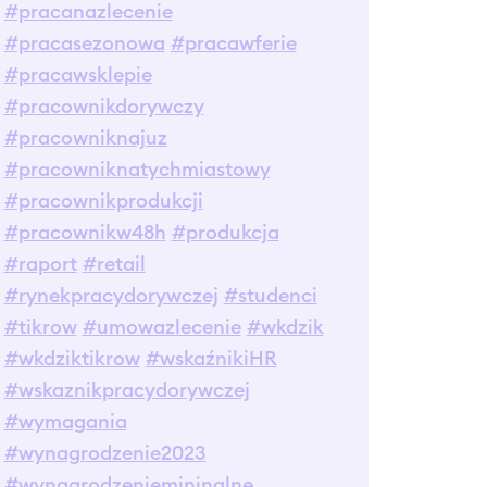
#pracanazlecenie
#pracasezonowa
#pracawferie
#pracawsklepie
#pracownikdorywczy
#pracowniknajuz
#pracowniknatychmiastowy
#pracownikprodukcji
#pracownikw48h
#produkcja
#raport
#retail
#rynekpracydorywczej
#studenci
#tikrow
#umowazlecenie
#wkdzik
#wkdziktikrow
#wskaźnikiHR
#wskaznikpracydorywczej
#wymagania
#wynagrodzenie2023
#wynagrodzeniemininalne