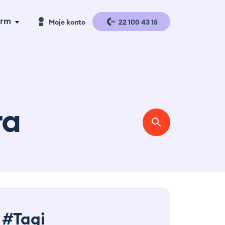
irm
Moje konto
22 100 43 15
a handlu
Logowanie
a produkcji
Rejestracja
gazyny i
ra
gistyka
se studies
erta
#Tagi