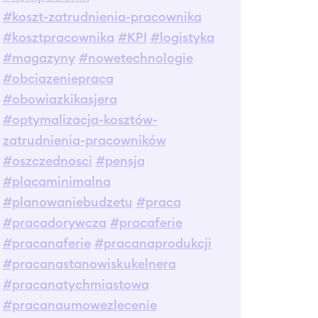
#koszt-zatrudnienia-pracownika
#kosztpracownika
#KPI
#logistyka
#magazyny
#nowetechnologie
#obciazeniepraca
#obowiazkikasjera
#optymalizacja-kosztów-
zatrudnienia-pracowników
#oszczednosci
#pensja
#placaminimalna
#planowaniebudzetu
#praca
#pracadorywcza
#pracaferie
#pracanaferie
#pracanaprodukcji
#pracanastanowiskukelnera
#pracanatychmiastowa
#pracanaumowezlecenie