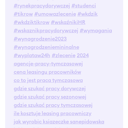
#rynekpracydorywczej
#studenci
#tikrow
#umowazlecenie
#wkdzik
#wkdziktikrow
#wskaźnikiHR
#wskaznikpracydorywczej
#wymagania
#wynagrodzenie2023
#wynagrodzeniemininalne
#wyplataw24h
#zlecenie
2024
agencje-pracy-tymczasowej
cena leasingu pracowników
co to jest praca tymczasowa
gdzie szukać pracy dorywczej
gdzie szukać pracy sezonowej
gdzie szukać pracy tymczasowej
ile kosztuje leasing pracowniczy
jak wyrobic ksiazeczke sanepidowska