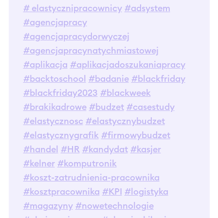
# elastycznipracownicy
#adsystem
#agencjapracy
#agencjapracydorwyczej
#agencjapracynatychmiastowej
#aplikacja
#aplikacjadoszukaniapracy
#backtoschool
#badanie
#blackfriday
#blackfriday2023
#blackweek
#brakikadrowe
#budzet
#casestudy
#elastycznosc
#elastycznybudzet
#elastycznygrafik
#firmowybudzet
#handel
#HR
#kandydat
#kasjer
#kelner
#komputronik
#koszt-zatrudnienia-pracownika
#kosztpracownika
#KPI
#logistyka
#magazyny
#nowetechnologie