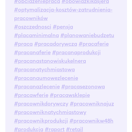
#obciazeniepraca
#obowiazkikasjera
#optymalizacja-kosztów-zatrudnienia-
pracowników
#oszczednosci
#pensja
#placaminimalna
#planowaniebudzetu
#praca
#pracadorywcza
#pracaferie
#pracanaferie
#pracanaprodukcji
#pracanastanowiskukelnera
#pracanatychmiastowa
#pracanaumowezlecenie
#pracanazlecenie
#pracasezonowa
#pracawferie
#pracawsklepie
#pracownikdorywczy
#pracowniknajuz
#pracowniknatychmiastowy
#pracownikprodukcji
#pracownikw48h
#produkcja
#raport
#retail