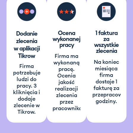
Ocena
1 faktura
Dodanie
wykonanej
za
zlecenia
pracy
wszystkie
w aplikacji
zlecenia
Tikrow
Firma ma
Na koniec
wykonaną
Firma
miesiąca
pracę.
potrzebuje
firma
Ocenia
ludzi do
dostaje 1
jakość
pracy. 3
fakturę za
realizacji
kliknięcia i
przepracowane
zlecenia
dodaje
godziny.
przez
zlecenie w
pracownika.
Tikrow.