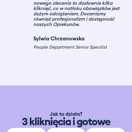
wszystkim firmom, które dotychczas
zajmowały się zamawianiem
personelu tymczasowego
telefonicznie bądź mailowo i nie chcą
już tworzyć dodatkowych
kłopotliwych dokumentów, ewidencji.
Dotychczasowa współpraca
przebiega pomyślenie.
Ewelina Płoskonka
Kierownik ds. Zasobów Ludzkich
Jak to działa?
3 kliknięcia i gotowe