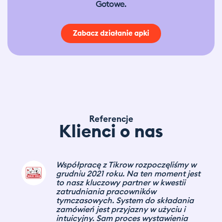
Gotowe.
Zabacz działanie apki
Referencje
Klienci o nas
Tikrow wyróżnia się bieżącym
reagowaniem na potrzeby klienta w
sytuacjach niestandardowych. To
doskonałe narzędzie dla firm, które
mają luki personalne sezonowe i nie
tylko (akcje handlowe, promocje
lokalne). Współpracę polecam