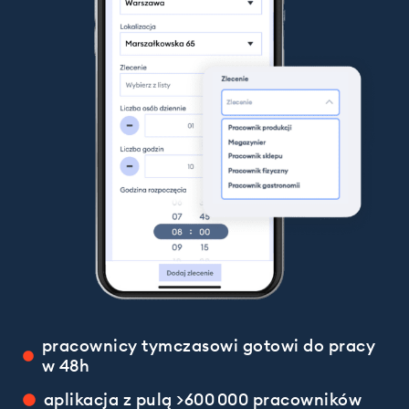
pracownicy tymczasowi gotowi do pracy
w 48h
aplikacja z pulą >600 000 pracowników