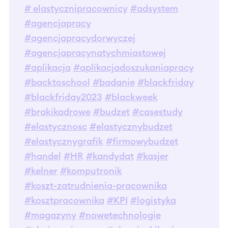
# elastycznipracownicy
#adsystem
#agencjapracy
#agencjapracydorwyczej
#agencjapracynatychmiastowej
#aplikacja
#aplikacjadoszukaniapracy
#backtoschool
#badanie
#blackfriday
#blackfriday2023
#blackweek
#brakikadrowe
#budzet
#casestudy
#elastycznosc
#elastycznybudzet
#elastycznygrafik
#firmowybudzet
#handel
#HR
#kandydat
#kasjer
#kelner
#komputronik
#koszt-zatrudnienia-pracownika
#kosztpracownika
#KPI
#logistyka
#magazyny
#nowetechnologie