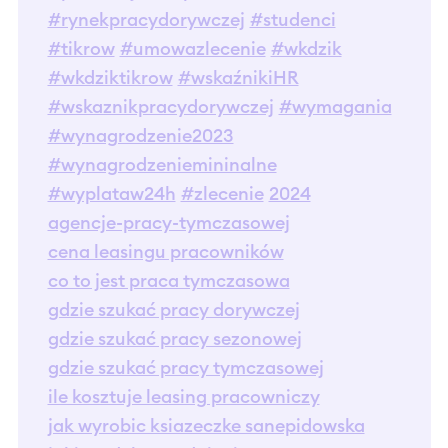
#rynekpracydorywczej
#studenci
#tikrow
#umowazlecenie
#wkdzik
#wkdziktikrow
#wskaźnikiHR
#wskaznikpracydorywczej
#wymagania
#wynagrodzenie2023
#wynagrodzeniemininalne
#wyplataw24h
#zlecenie
2024
agencje-pracy-tymczasowej
cena leasingu pracowników
co to jest praca tymczasowa
gdzie szukać pracy dorywczej
gdzie szukać pracy sezonowej
gdzie szukać pracy tymczasowej
ile kosztuje leasing pracowniczy
jak wyrobic ksiazeczke sanepidowska