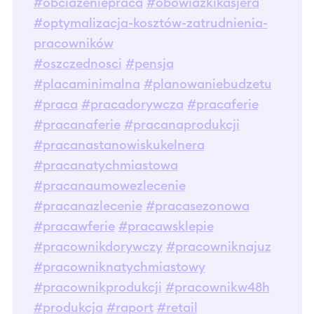
#obciazeniepraca
#obowiazkikasjera
#optymalizacja-kosztów-zatrudnienia-
pracowników
#oszczednosci
#pensja
#placaminimalna
#planowaniebudzetu
#praca
#pracadorywcza
#pracaferie
#pracanaferie
#pracanaprodukcji
#pracanastanowiskukelnera
#pracanatychmiastowa
#pracanaumowezlecenie
#pracanazlecenie
#pracasezonowa
#pracawferie
#pracawsklepie
#pracownikdorywczy
#pracowniknajuz
#pracowniknatychmiastowy
#pracownikprodukcji
#pracownikw48h
#produkcja
#raport
#retail