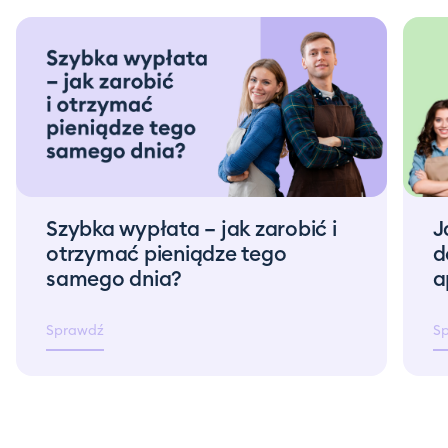
Szybka wypłata – jak zarobić i
J
otrzymać pieniądze tego
d
samego dnia?
a
Sprawdź
S