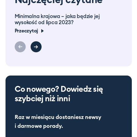
Najczęciej czytane
Minimalna krajowa – jaka będzie jej
Prac
wysokość od lipca 2023?
co m
Przeczytaj
Prze
Co nowego? Dowiedz się
szybciej niż inni
Raz w miesiącu dostaniesz newsy
i darmowe porady.