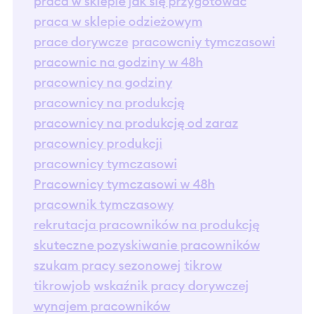
praca w sklepie jak się przygotować
praca w sklepie odzieżowym
prace dorywcze
pracowcniy tymczasowi
pracownic na godziny w 48h
pracownicy na godziny
pracownicy na produkcję
pracownicy na produkcję od zaraz
pracownicy produkcji
pracownicy tymczasowi
Pracownicy tymczasowi w 48h
pracownik tymczasowy
rekrutacja pracowników na produkcję
skuteczne pozyskiwanie pracowników
szukam pracy sezonowej
tikrow
tikrowjob
wskaźnik pracy dorywczej
wynajem pracowników