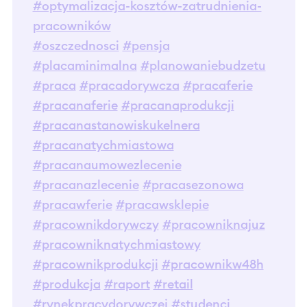
#optymalizacja-kosztów-zatrudnienia-
pracowników
#oszczednosci
#pensja
#placaminimalna
#planowaniebudzetu
#praca
#pracadorywcza
#pracaferie
#pracanaferie
#pracanaprodukcji
#pracanastanowiskukelnera
#pracanatychmiastowa
#pracanaumowezlecenie
#pracanazlecenie
#pracasezonowa
#pracawferie
#pracawsklepie
#pracownikdorywczy
#pracowniknajuz
#pracowniknatychmiastowy
#pracownikprodukcji
#pracownikw48h
#produkcja
#raport
#retail
#rynekpracydorywczej
#studenci