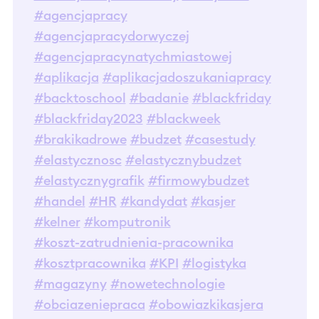
#agencjapracy
#agencjapracydorwyczej
#agencjapracynatychmiastowej
#aplikacja
#aplikacjadoszukaniapracy
#backtoschool
#badanie
#blackfriday
#blackfriday2023
#blackweek
#brakikadrowe
#budzet
#casestudy
#elastycznosc
#elastycznybudzet
#elastycznygrafik
#firmowybudzet
#handel
#HR
#kandydat
#kasjer
#kelner
#komputronik
#koszt-zatrudnienia-pracownika
#kosztpracownika
#KPI
#logistyka
#magazyny
#nowetechnologie
#obciazeniepraca
#obowiazkikasjera