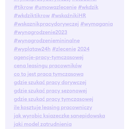
#tikrow
#umowazlecenie
#wkdzik
#wkdziktikrow
#wskaźnikiHR
#wskaznikpracydorywczej
#wymagania
#wynagrodzenie2023
#wynagrodzeniemininalne
#wyplataw24h
#zlecenie
2024
agencje-pracy-tymczasowej
cena leasingu pracowników
co to jest praca tymczasowa
gdzie szukać pracy dorywczej
gdzie szukać pracy sezonowej
gdzie szukać pracy tymczasowej
ile kosztuje leasing pracowniczy
jak wyrobic ksiazeczke sanepidowska
jaki model zatrudnienia