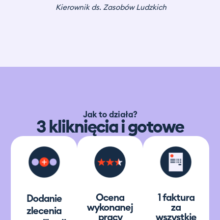
Kierownik ds. Zasobów Ludzkich
Jak to działa?
3 kliknięcia i gotowe
Ocena
1 faktura
Dodanie
wykonanej
za
zlecenia
pracy
wszystkie