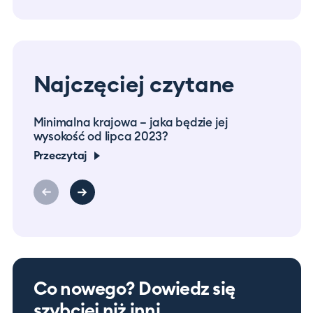
Najczęciej czytane
Minimalna krajowa – jaka będzie jej
Prac
wysokość od lipca 2023?
co m
Przeczytaj
Prze
Co nowego? Dowiedz się
szybciej niż inni