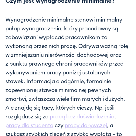
Czym jest wynagrodzenie minimalne?
Wynagrodzenie minimalne stanowi minimalny
pułap wynagrodzenia, który pracodawcy są
zobowiązani wypłacać pracownikom za
wykonaną przez nich pracę. Odrywa ważną rolę
w zmniejszaniu nierówności dochodowej oraz
z punktu prawnego chroni pracowników przed
wykonywaniem pracy poniżej ustalonych
stawek. Informacja o odgórnie, formalnie
zapewnionej stawce minimalnej pewnych
zmartwi, zwłaszcza wiele firm małych i dużych.
Ale znajdą się tacy, których cieszy. Np. jeśli
rozglądasz się za
pracą bez doświadczenia
,
pracy dla studenta
czy
pracy dorywczej
, a
szukasz szybkich zleceń z szybką wypłatą – to