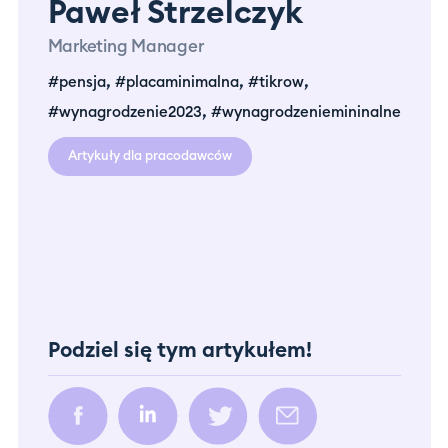
Paweł Strzelczyk
Marketing Manager
,
,
,
#pensja
#placaminimalna
#tikrow
,
#wynagrodzenie2023
#wynagrodzeniemininalne
Artykuły dla pracodawców
Podziel się tym artykułem!