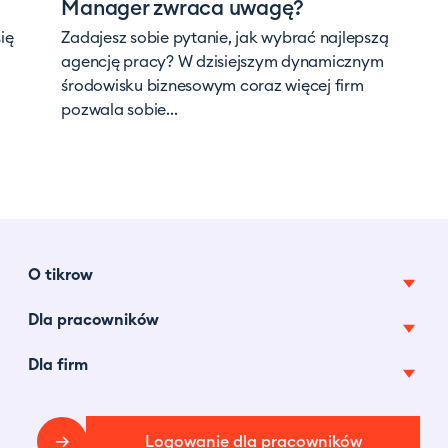
Manager zwraca uwagę?
ię
Zadajesz sobie pytanie, jak wybrać najlepszą
agencję pracy? W dzisiejszym dynamicznym
środowisku biznesowym coraz więcej firm
pozwala sobie...
O tikrow
Dla pracowników
O nas
Pracuj z nami
Dla firm
Oferty pracy tymczasowej
Tikrow w mediach
Najczęstsze pytania
Pracownicy na godziny
Centrum prasowe
Blog
Logowanie dla pracowników
Faq
Dotacje