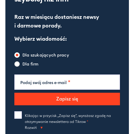
Raz w miesiącu dostaniesz newsy
i darmowe porady.
Wybierz wiadomość:
Dla szukających pracy
Dla firm
*
Podaj swój adres e-mail
Zapisz się
Klikając w przycisk „Zapisz się”, wyrażasz zgodę na
otrzymywanie newslettera od Tikrow
*
Rozwiń