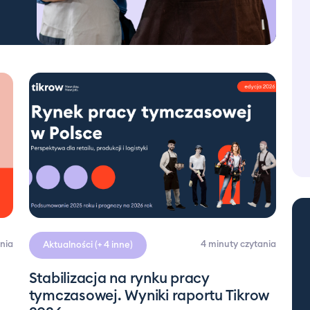
nia
4 minuty
czytania
Aktualności
(+ 4 inne)
Stabilizacja na rynku pracy
tymczasowej. Wyniki raportu Tikrow