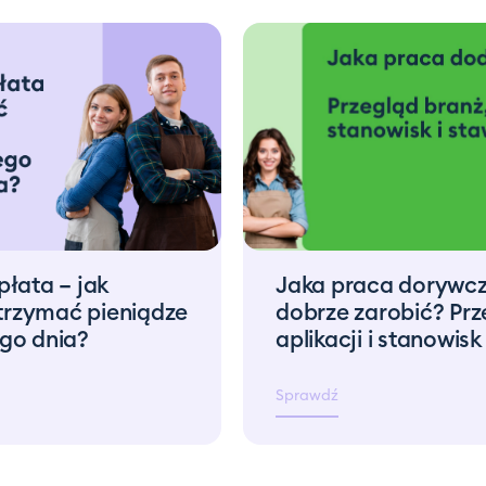
łata – jak
Jaka praca dorywcz
otrzymać pieniądze
dobrze zarobić? Prz
go dnia?
aplikacji i stanowisk
Sprawdź