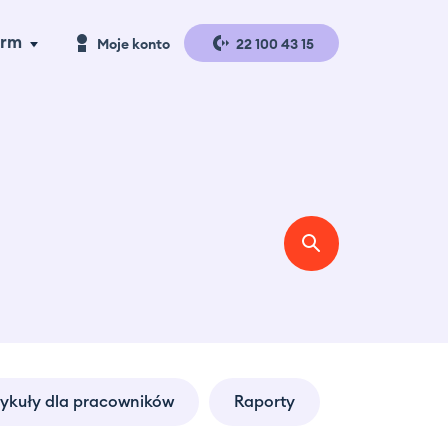
irm
Moje konto
22 100 43 15
a handlu
Logowanie
a produkcji
Rejestracja
gazyny i
gistyka
se studies
erta
tykuły dla pracowników
Raporty