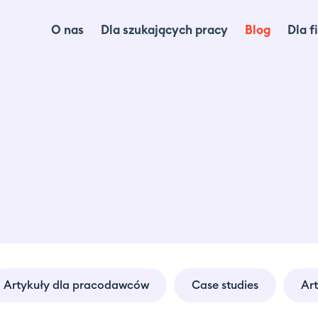
O nas
Dla szukających pracy
Blog
Dla f
Dl
Dl
Ma
lo
Ca
Of
Artykuły dla pracodawców
Case studies
Ar