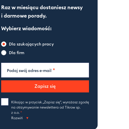
Raz w miesiącu dostaniesz newsy
i darmowe porady.
Wybierz wiadomość:
Dla szukających pracy
Dla firm
*
Podaj swój adres e-mail
Zapisz się
Klikając w przycisk „Zapisz się”, wyrażasz zgodę
na otrzymywanie newslettera od Tikrow sp.
z o.o.
*
Rozwiń