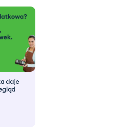
a daje
egląd