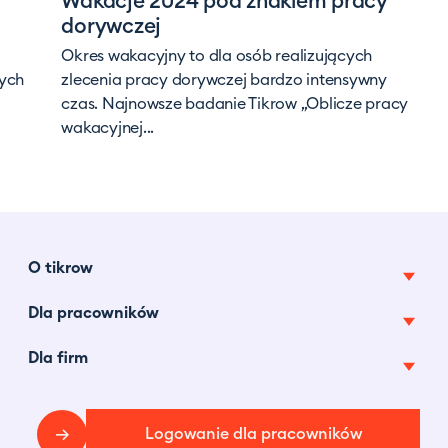
Wakacje 2024 pod znakiem pracy
dorywczej
Okres wakacyjny to dla osób realizujących
nych
zlecenia pracy dorywczej bardzo intensywny
czas. Najnowsze badanie Tikrow „Oblicze pracy
wakacyjnej...
O tikrow
Dla pracowników
O nas
Pracuj z nami
Dla firm
Oferty pracy tymczasowej
Tikrow w mediach
Najczęstsze pytania
Pracownicy na godziny
Centrum prasowe
Blog
Logowanie dla pracowników
Faq
Dotacje