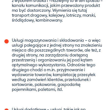
z wyborem środka i –nazwijmy to w ten sposób –
kanału komunikacji, jakim przewożony produkt
ma być dostarczony. Wymienia się tutaj
transport drogowy, kolejowy, lotniczy, morski,
śródlądowy, kombinowany.
Usługi magazynowania i składowania – a więc
usługi polegające z jednej strony na znalezieniu
miejsca dla poszczególnych towarów, ale też, z
drugiej strony, na zarządzaniu dostępną
przestrzenią i organizowaniu jej pod kątem
optymalnego wykorzystania. Odnośnie tego
drugiego chodzi o m.in. przyjmowanie i
wydawanie towarów, kompletację przesyłek
według zamówień klientów, przeładunek i
sortowanie, pakowanie, gospodarkę
pojemnikami, paletami, itd.
Usługi dodatkowe – usługi, takie jak np.