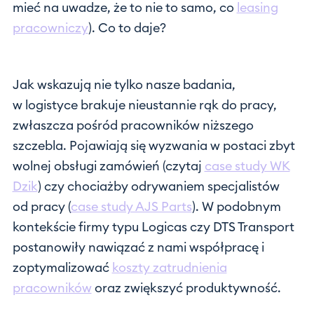
mieć na uwadze, że to nie to samo, co
leasing
pracowniczy
). Co to daje?
Jak wskazują nie tylko nasze badania,
w logistyce brakuje nieustannie rąk do pracy,
zwłaszcza pośród pracowników niższego
szczebla. Pojawiają się wyzwania w postaci zbyt
wolnej obsługi zamówień (czytaj
case study WK
Dzik
) czy chociażby odrywaniem specjalistów
od pracy (
case study AJS Parts
). W podobnym
kontekście firmy typu Logicas czy DTS Transport
postanowiły nawiązać z nami współpracę i
zoptymalizować
koszty zatrudnienia
pracowników
oraz zwiększyć produktywność.