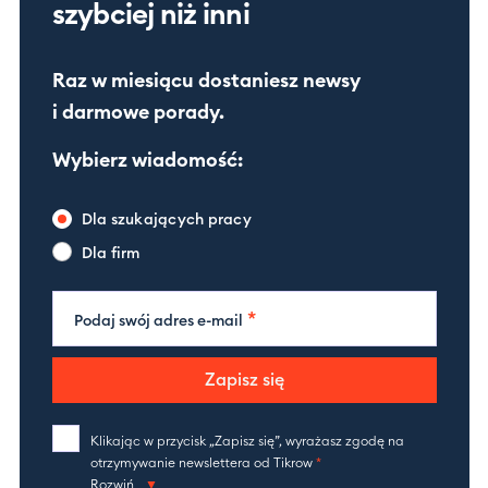
szybciej niż inni
Raz w miesiącu dostaniesz newsy
i darmowe porady.
Wybierz wiadomość:
Dla szukających pracy
Dla firm
*
Podaj swój adres e-mail
Zapisz się
Klikając w przycisk „Zapisz się”, wyrażasz zgodę na
otrzymywanie newslettera od Tikrow
*
Rozwiń