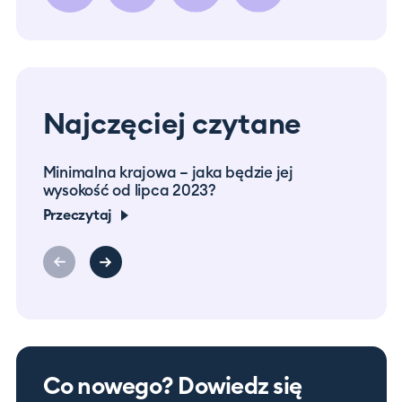
Najczęciej czytane
Minimalna krajowa – jaka będzie jej
Prac
wysokość od lipca 2023?
co m
Przeczytaj
Prze
Co nowego? Dowiedz się