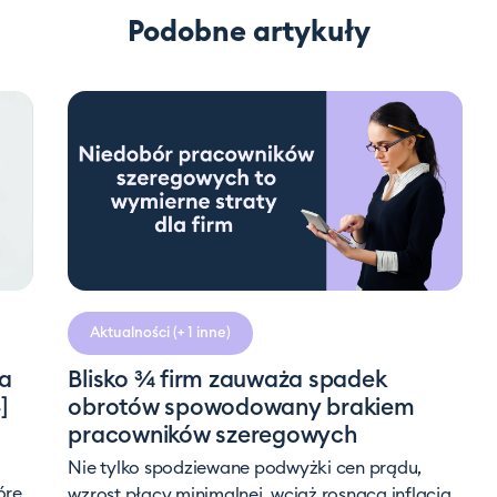
Podobne artykuły
3 minuty
czytania
Aktualności
(+ 1 inne)
ta
Blisko ¾ firm zauważa spadek
]
obrotów spowodowany brakiem
pracowników szeregowych
Nie tylko spodziewane podwyżki cen prądu,
óre
wzrost płacy minimalnej, wciąż rosnąca inflacja