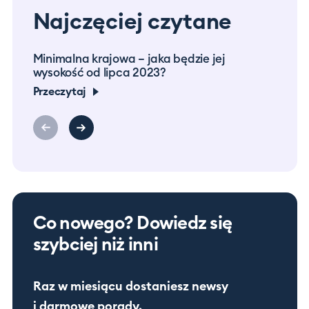
Najczęciej czytane
Minimalna krajowa – jaka będzie jej
Prac
wysokość od lipca 2023?
co m
Przeczytaj
Prze
Co nowego? Dowiedz się
szybciej niż inni
Raz w miesiącu dostaniesz newsy
i darmowe porady.