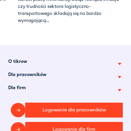
czy trudności sektora logistyczno-
transportowego składają się na bardzo
wymagającą...
O tikrow
Dla pracowników
O nas
Pracuj z nami
Dla firm
Oferty pracy tymczasowej
Tikrow w mediach
Najczęstsze pytania
Pracownicy na godziny
Centrum prasowe
Blog
Logowanie dla pracowników
Faq
Dotacje
Regulamin
Blog
Kontakt
Regulamin
Logowanie dla firm