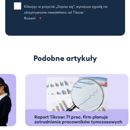
Klikając w przycisk „Zapisz się”, wyrażasz zgodę na
otrzymywanie newslettera od Tikrow
*
Rozwiń
Podobne artykuły