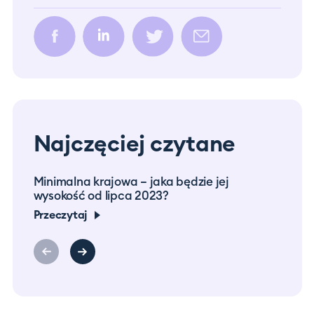
Najczęciej czytane
Minimalna krajowa – jaka będzie jej
Prac
wysokość od lipca 2023?
co m
Przeczytaj
Prze