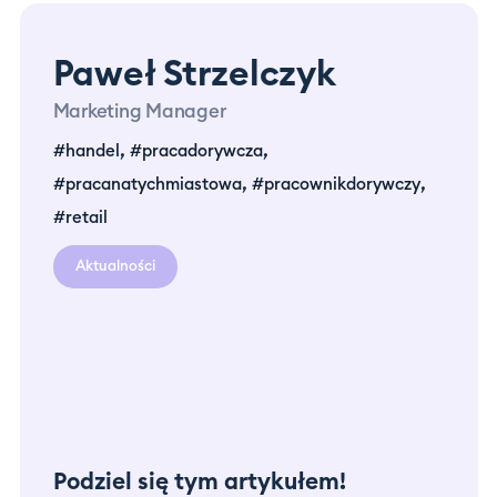
Paweł Strzelczyk
Marketing Manager
,
,
#handel
#pracadorywcza
,
,
#pracanatychmiastowa
#pracownikdorywczy
#retail
Aktualności
Podziel się tym artykułem!