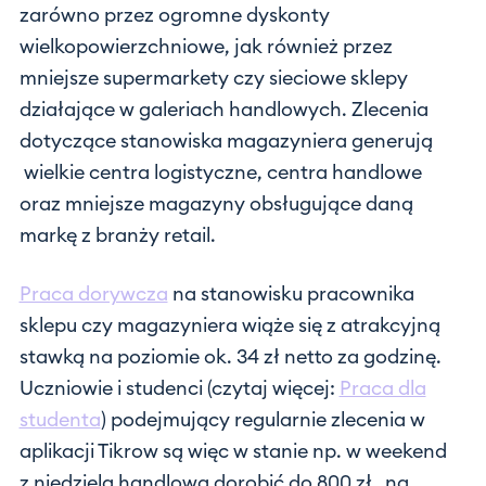
zarówno przez ogromne dyskonty
wielkopowierzchniowe, jak również przez
mniejsze supermarkety czy sieciowe sklepy
działające w galeriach handlowych. Zlecenia
dotyczące stanowiska magazyniera generują
wielkie centra logistyczne, centra handlowe
oraz mniejsze magazyny obsługujące daną
markę z branży retail.
Praca dorywcza
na stanowisku pracownika
sklepu czy magazyniera wiąże się z atrakcyjną
stawką na poziomie ok. 34 zł netto za godzinę.
Uczniowie i studenci (czytaj więcej:
Praca dla
studenta
) podejmujący regularnie zlecenia w
aplikacji Tikrow są więc w stanie np. w weekend
z niedzielą handlową dorobić do 800 zł „na