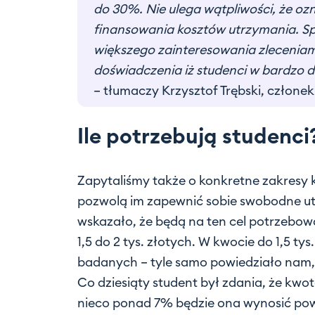
do 30%. Nie ulega wątpliwości, że oz
finansowania kosztów utrzymania. Sp
większego zainteresowania zleceniam
doświadczenia iż studenci w bardzo d
– tłumaczy Krzysztof Trębski, członek
Ile potrzebują studenci
Zapytaliśmy także o konkretne zakresy 
pozwolą im zapewnić sobie swobodne ut
wskazało, że będą na ten cel potrzebo
1,5 do 2 tys. złotych. W kwocie do 1,5 ty
badanych – tyle samo powiedziało nam, ż
Co dziesiąty student był zdania, że kwota
nieco ponad 7% będzie ona wynosić powy