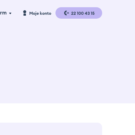
irm
Moje konto
22 100 43 15
a handlu
Logowanie
a produkcji
Rejestracja
gazyny i
gistyka
se studies
erta