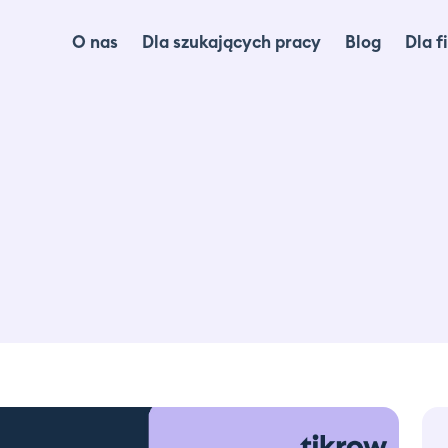
O nas
Dla szukających pracy
Blog
Dla f
Dl
Dl
Ma
lo
Ca
Of