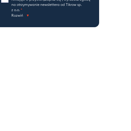
na otrzymywanie newslettera od Tikrow sp.
z o.o.
*
Rozwiń