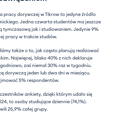
a pracy dorywczej w Tikrow to jedyne źródło
ickiego. Jedna czwarta studentów ma jeszcze
cą tymczasową jak i studiowaniem. Jedynie 9%
ej pracy w trakcie studiów.
iśmy także o to, jak często planują realizować
kim. Najwięcej, blisko 40% z nich deklaruje
ygodniowo, zaś niemal 30% raz w tygodniu.
ę dorywczą jeden lub dwa dni w miesiącu.
zyjmować 5% respondentów.
estników ankiety, dzięki którym udało się
4, to osoby studiujące dziennie (74,1%).
wili 25,9% całej grupy.