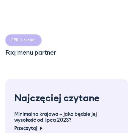
PPK
(+ 6 inne)
Faq menu partner
Najczęciej czytane
Minimalna krajowa – jaka będzie jej
Prac
wysokość od lipca 2023?
co m
Przeczytaj
Prze