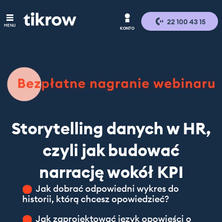
Moje konto
Logowanie
Rejestracja
22 100 43 15
MENU
KONTO
O nas
Logowanie
Dla pracownika
Dla pracownika
Dla szukających pracy
Rejestracja
Dla firmy
Blog
Dla firm
Storytelling danych w HR,
czyli jak budować
Kontakt dla firm
narrację wokół KPI
Kontakt dla pracownika
Jak dobrać odpowiedni wykres do
Moje konto
historii, którą chcesz opowiedzieć?
Jak zaprojektować język opowieści o