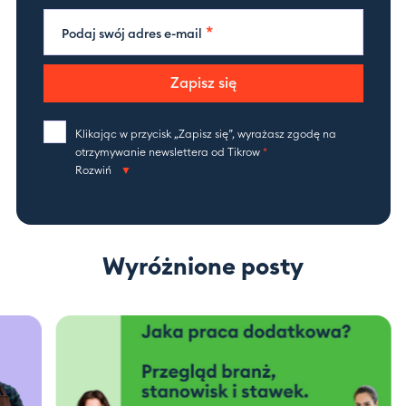
*
Podaj swój adres e-mail
Zapisz się
Klikając w przycisk „Zapisz się”, wyrażasz zgodę na
otrzymywanie newslettera od Tikrow
*
Rozwiń
Wyróżnione posty