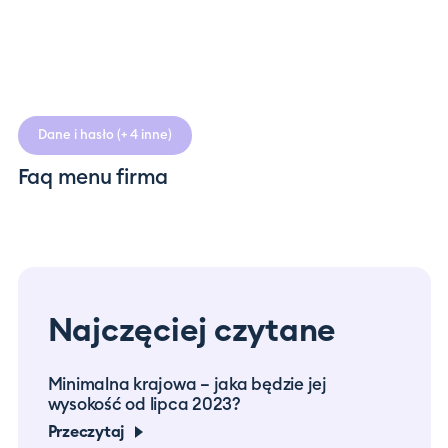
Dane i hasło
(+ 4 inne)
Faq menu firma
Najczęciej czytane
Minimalna krajowa – jaka będzie jej
Prac
wysokość od lipca 2023?
co m
Przeczytaj
Prze