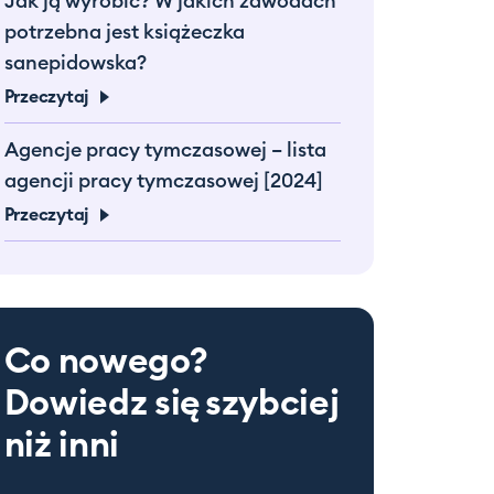
Jak ją wyrobić? W jakich zawodach
potrzebna jest książeczka
sanepidowska?
Przeczytaj
Agencje pracy tymczasowej – lista
agencji pracy tymczasowej [2024]
Przeczytaj
Co nowego?
Dowiedz się
szybciej
niż inni