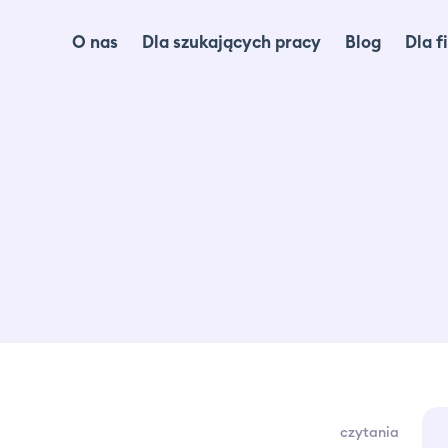
O nas
Dla szukających pracy
Blog
Dla f
Dl
Dl
Ma
lo
Ca
Of
czytania