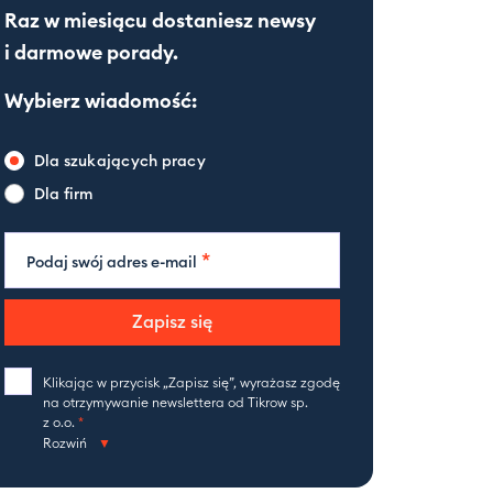
Raz w miesiącu dostaniesz newsy
i darmowe porady.
Wybierz wiadomość:
Dla szukających pracy
Dla firm
*
Podaj swój adres e-mail
Zapisz się
Klikając w przycisk „Zapisz się”, wyrażasz zgodę
na otrzymywanie newslettera od Tikrow sp.
z o.o.
*
Rozwiń