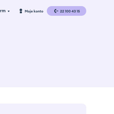
irm
Moje konto
22 100 43 15
a handlu
Logowanie
a produkcji
Rejestracja
gazyny i
gistyka
se studies
erta