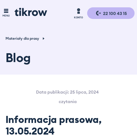
Moje konto
Logowanie
Rejestracja
22 100 43 15
MENU
KONTO
O nas
Logowanie
Dla pracownika
Dla pracownika
Materiały dla prasy
Dla szukających pracy
Rejestracja
Dla firmy
Blog
Blog
Dla firm
Data publikacji: 25 lipca, 2024
Kontakt dla firm
czytania
Kontakt dla pracownika
Informacja prasowa,
Moje konto
13.05.2024