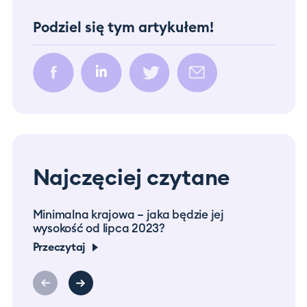
Podziel się tym artykułem!
Najczęciej czytane
Minimalna krajowa – jaka będzie jej
Prac
wysokość od lipca 2023?
co m
Przeczytaj
Prze