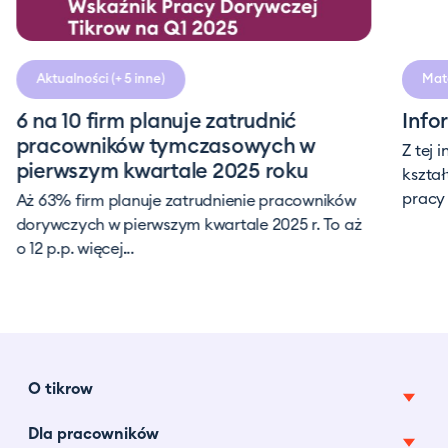
czytania
Aktualności
(+ 5 inne)
Mate
6 na 10 firm planuje zatrudnić
Info
pracowników tymczasowych w
Z tej 
pierwszym kwartale 2025 roku
kształ
pracy 
Aż 63% firm planuje zatrudnienie pracowników
dorywczych w pierwszym kwartale 2025 r. To aż
o 12 p.p. więcej...
O tikrow
Dla pracowników
O nas