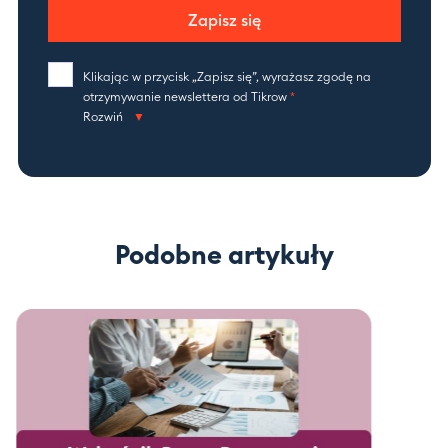
Zapisz się
Klikając w przycisk „Zapisz się”, wyrażasz zgodę na
otrzymywanie newslettera od Tikrow
*
Rozwiń
Podobne artykuły