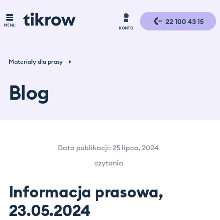
Moje konto
Logowanie
Rejestracja
22 100 43 15
MENU
KONTO
O nas
Logowanie
Dla pracownika
Dla pracownika
Materiały dla prasy
Dla szukających pracy
Rejestracja
Dla firmy
Blog
Blog
Dla firm
Data publikacji: 25 lipca, 2024
Kontakt dla firm
czytania
Kontakt dla pracownika
Informacja prasowa,
Moje konto
23.05.2024