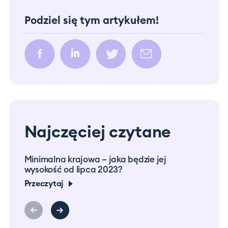
Podziel się tym artykułem!
Najczęciej czytane
Minimalna krajowa – jaka będzie jej
Prac
wysokość od lipca 2023?
co m
Przeczytaj
Prze