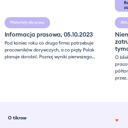
czytania
Materiały dla prasy
Akt
Informacja prasowa, 05.10.2023
Niem
zatr
Pod koniec roku co druga firma potrzebuje
tym
pracowników dorywczych, a co piąty Polak
planuje dorobić. Poznaj wyniki pierwszego...
O bli
praco
półto
przez..
O tikrow