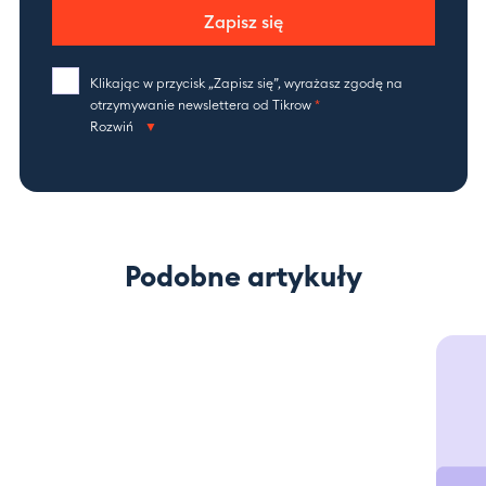
Zapisz się
Klikając w przycisk „Zapisz się”, wyrażasz zgodę na
otrzymywanie newslettera od Tikrow
*
Rozwiń
Podobne artykuły