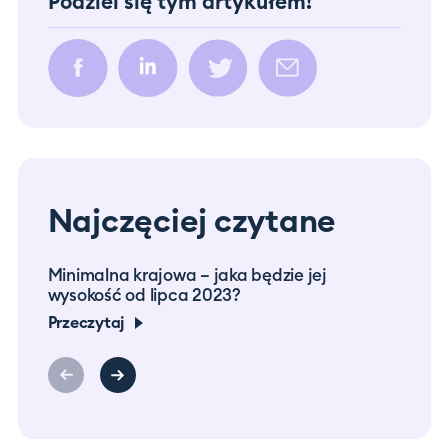
Podziel się tym artykułem!
Najczęciej czytane
Minimalna krajowa – jaka będzie jej
Prac
wysokość od lipca 2023?
co m
Przeczytaj
Prze