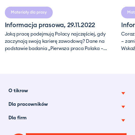
czytania
Materiały dla prasy
Mate
Informacja prasowa, 29.11.2022
Info
Jaką pracę podejmują Polacy najczęściej, gdy
Coraz
zaczynają swoją karierę zawodową? Dane na
– zami
podstawie badania „Pierwsza praca Polaka –...
Wskaź
O tikrow
Dla pracowników
O nas
Pracuj z nami
Dla firm
Oferty pracy tymczasowej
Tikrow w mediach
Najczęstsze pytania
Pracownicy na godziny
Centrum prasowe