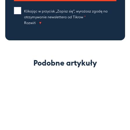
Klikając w przycisk „Zapisz się”, wyrażasz zgodę na
otrzymywanie newslettera od Tikrow
*
Rozwiń
Podobne artykuły