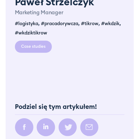
Paweł Strzelczyk
Marketing Manager
,
,
,
,
#logistyka
#pracadorywcza
#tikrow
#wkdzik
#wkdziktikrow
Case studies
Podziel się tym artykułem!