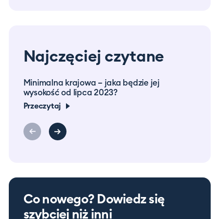
Najczęciej czytane
Minimalna krajowa – jaka będzie jej
Prac
wysokość od lipca 2023?
co m
Przeczytaj
Prze
Co nowego? Dowiedz się
szybciej niż inni