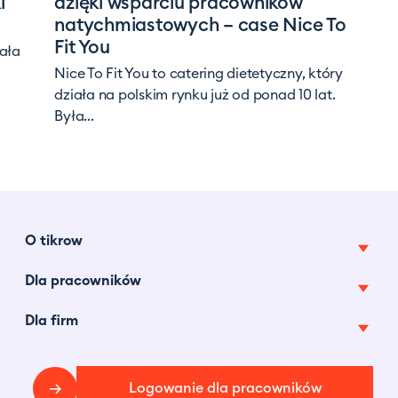
i
dzięki wsparciu pracowników
natychmiastowych – case Nice To
Fit You
iała
Nice To Fit You to catering dietetyczny, który
działa na polskim rynku już od ponad 10 lat.
Była...
O tikrow
Dla pracowników
O nas
Pracuj z nami
Dla firm
Oferty pracy tymczasowej
Tikrow w mediach
Najczęstsze pytania
Pracownicy na godziny
Centrum prasowe
Blog
Logowanie dla pracowników
Faq
Dotacje