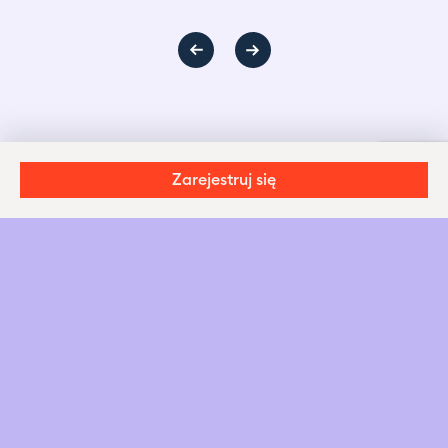
Zarejestruj się
Każdego dnia możesz być kimś
innym
detal
ów
pracownik inwenteryzacji
praco